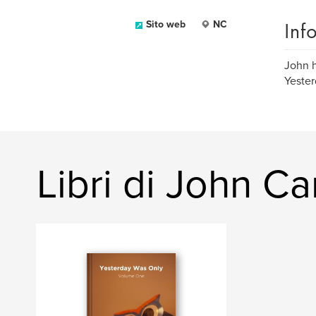
Inf
Sito web
NC
John h
Yester
Libri di John Ca