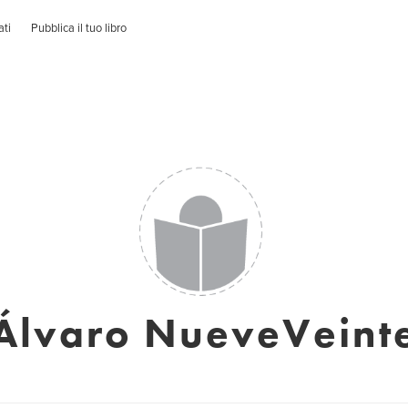
ati
Pubblica il tuo libro
Álvaro NueveVeint