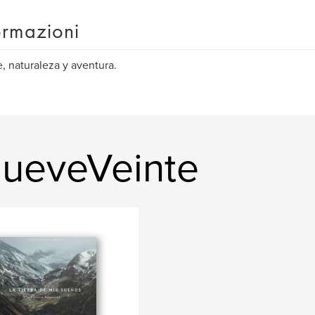
ormazioni
e, naturaleza y aventura.
 NueveVeinte