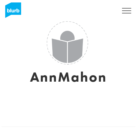
Registrati
AnnMahon