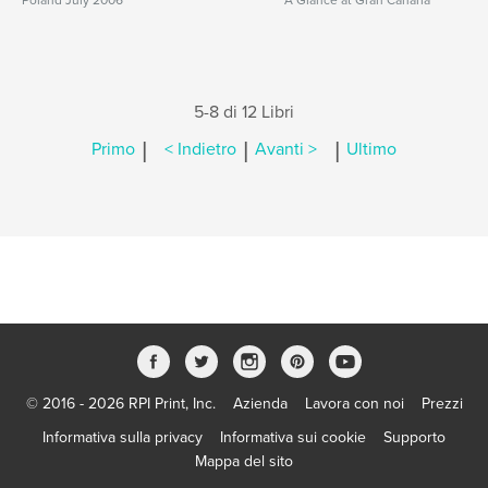
Poland July 2006
A Glance at Gran Canaria
5-8 di 12 Libri
|
|
|
Primo
< Indietro
Avanti >
Ultimo
© 2016 - 2026 RPI Print, Inc.
Azienda
Lavora con noi
Prezzi
Informativa sulla privacy
Informativa sui cookie
Supporto
Mappa del sito