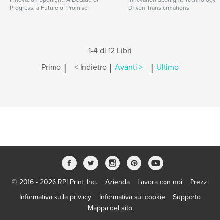
Innovation Spotlight: A Decade of
Innovation Spotlight: Technology
Progress, a Future of Promise
Driven Transformations
1-4 di 12 Libri
|
|
|
Primo
< Indietro
Avanti >
Ultimo
© 2016 - 2026 RPI Print, Inc.
Azienda
Lavora con noi
Prezzi
Informativa sulla privacy
Informativa sui cookie
Supporto
Mappa del sito