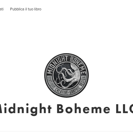
ati
Pubblica il tuo libro
idnight Boheme LL