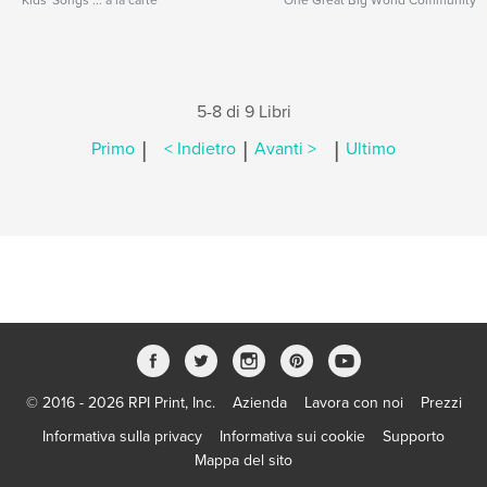
Kids' Songs ... a la carte
One Great Big World Community
5-8 di 9 Libri
|
|
|
Primo
< Indietro
Avanti >
Ultimo
© 2016 - 2026 RPI Print, Inc.
Azienda
Lavora con noi
Prezzi
Informativa sulla privacy
Informativa sui cookie
Supporto
Mappa del sito