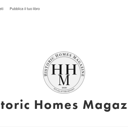
ati
Pubblica il tuo libro
storic Homes Magaz