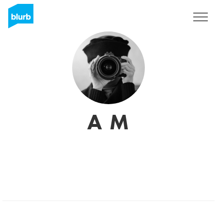
Registrati
A M