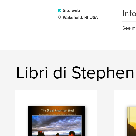
Inf
Sito web
Wakefield, RI USA
See my
Libri di Stephe