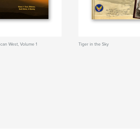
can West, Volume 1
Tiger in the Sky