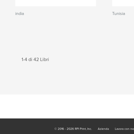
india
Tunisia
1-4 di 42 Libri
© 2016 - 2026 RPI Print, Inc.
Azienda
Lavora con no