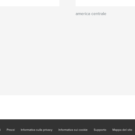
america centrale
i
Prezzi
Informativa sulla privacy
Informativa sui cookie
Supporto
Mappa del sito