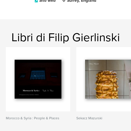
Sito web
Surrey, England
Libri di Filip Gierlinski
Morocco & Syria : People & Places
Sekacz Mazurski