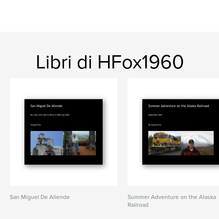
Libri di HFox1960
San Miguel De Allende
Summer Adventure on the Alaska
Railroad