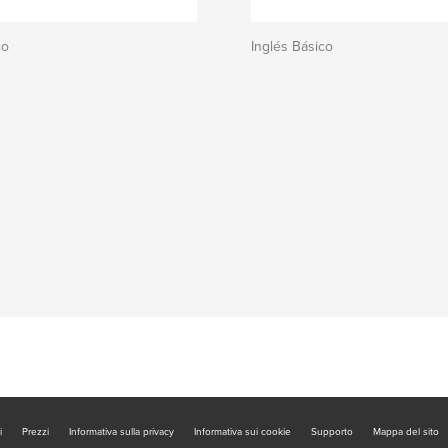
co
Inglés Básico
i
Prezzi
Informativa sulla privacy
Informativa sui cookie
Supporto
Mappa del sito