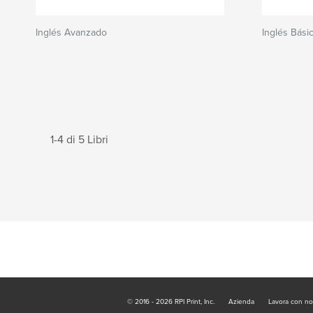
Inglés Avanzado
Inglés Bási
1-4 di 5 Libri
© 2016 - 2026 RPI Print, Inc.
Azienda
Lavora con no