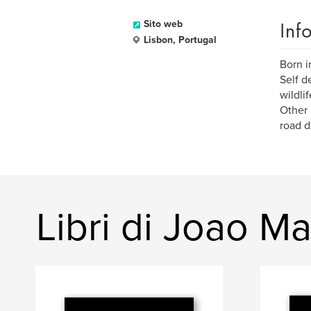
Inf
Sito web
Lisbon, Portugal
Born i
Self d
wildlif
Other 
road d
Libri di Joao Ma