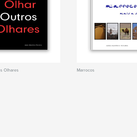
os Olhares
Marrocos