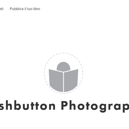
ati
Pubblica il tuo libro
shbutton Photogra