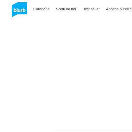
Categorie
Scelti da noi
Best seller
Appena pubblic