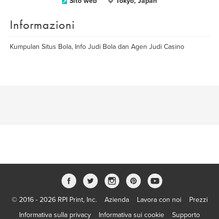
Sito web
Tokyo, Japan
Informazioni
Kumpulan Situs Bola, Info Judi Bola dan Agen Judi Casino
© 2016 - 2026 RPI Print, Inc.
Azienda
Lavora con noi
Prezzi
Informativa sulla privacy
Informativa sui cookie
Supporto