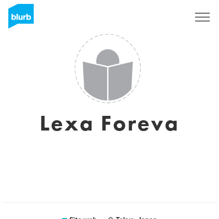
Registrati
Lexa Foreva