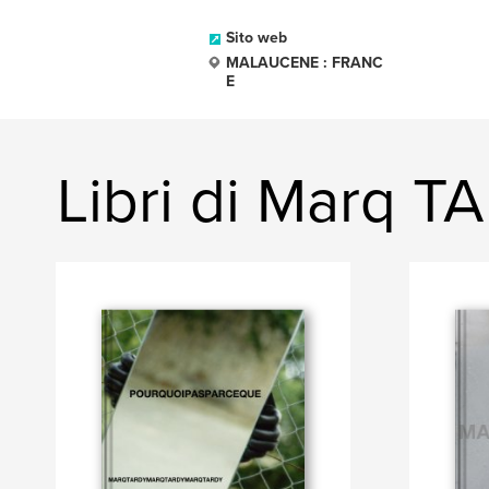
Sito web
MALAUCENE : FRANC
E
Libri di Marq T