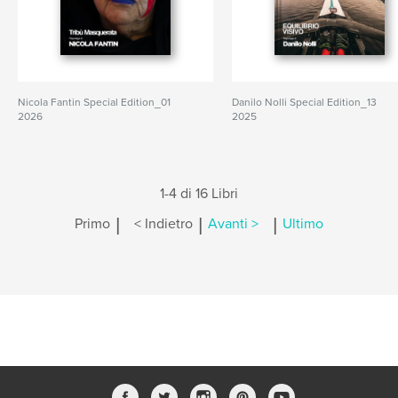
Nicola Fantin Special Edition_01
Danilo Nolli Special Edition_13
2026
2025
1-4 di 16 Libri
|
|
|
Primo
< Indietro
Avanti >
Ultimo