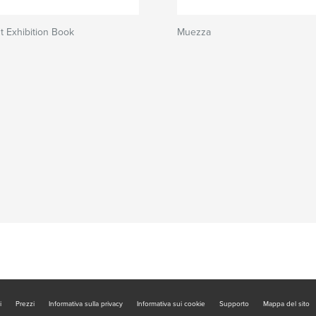
t Exhibition Book
Muezza
i
Prezzi
Informativa sulla privacy
Informativa sui cookie
Supporto
Mappa del sito