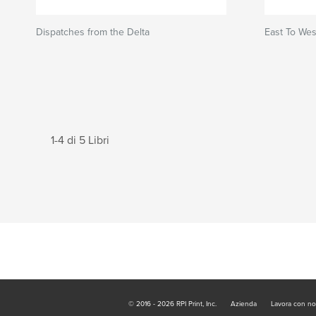
Dispatches from the Delta
East To Wes
1-4 di 5 Libri
© 2016 - 2026 RPI Print, Inc.
Azienda
Lavora con no