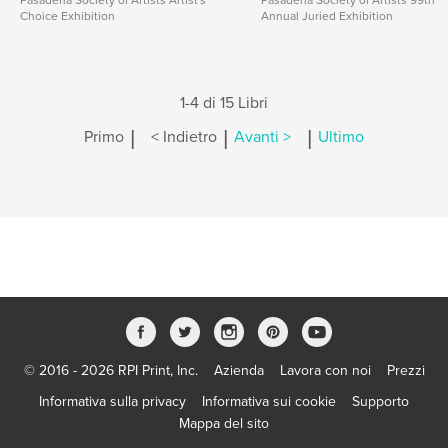
Pasadena Society of Artists Artist's
Pasadena Society of Artists 99th
Choice Exhibition
Annual Juried Exhibition
1-4 di 15 Libri
|
|
|
Primo
< Indietro
Avanti >
Ultimo
© 2016 - 2026 RPI Print, Inc.
Azienda
Lavora con noi
Prezzi
Informativa sulla privacy
Informativa sui cookie
Supporto
Mappa del sito