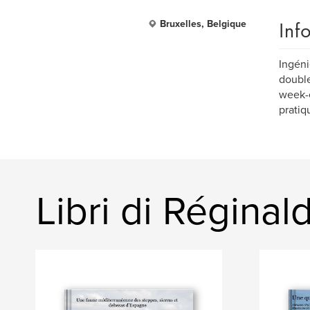
Inf
Bruxelles, Belgique
Ingéni
double
week-e
pratiq
Libri di Réginald