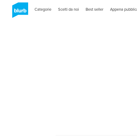
Categorie
Scelti da noi
Best seller
Appena pubblic