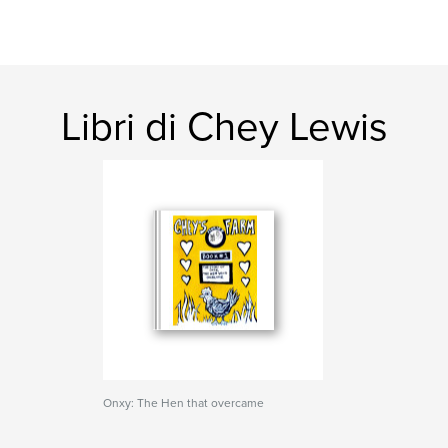
Libri di Chey Lewis
Onxy: The Hen that overcame