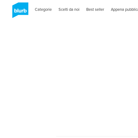
Categorie
Scelti da noi
Best seller
Appena pubblic