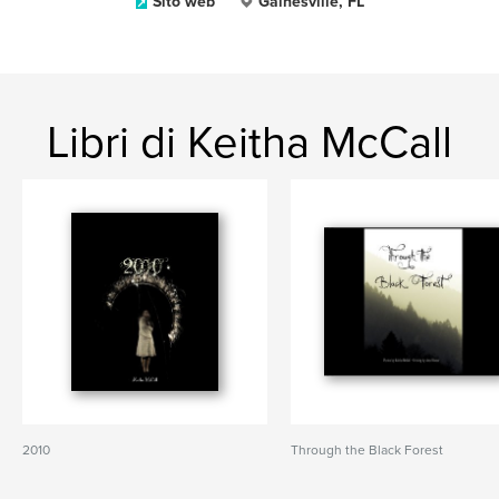
Sito web
Gainesville, FL
Libri di Keitha McCall
2010
Through the Black Forest