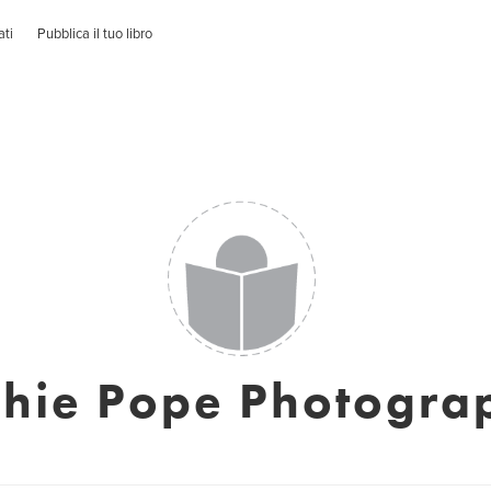
ati
Pubblica il tuo libro
chie Pope Photogra