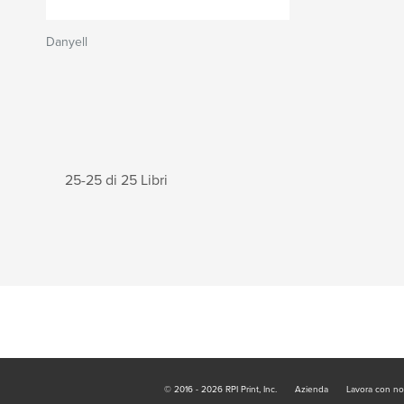
Danyell
25-25 di 25 Libri
© 2016 - 2026 RPI Print, Inc.
Azienda
Lavora con no