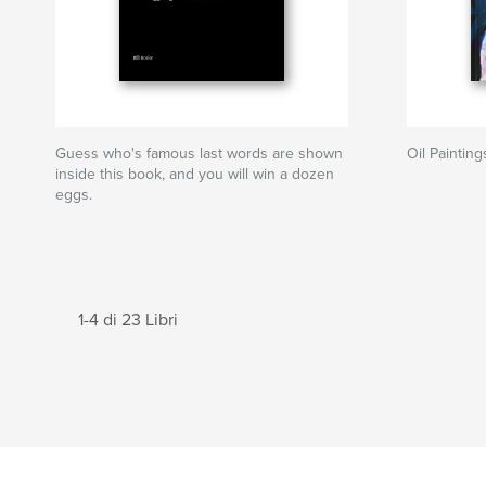
Guess who's famous last words are shown
Oil Paintin
inside this book, and you will win a dozen
eggs.
1-4 di 23 Libri