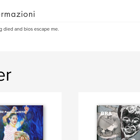
ormazioni
 died and bios escape me.
er