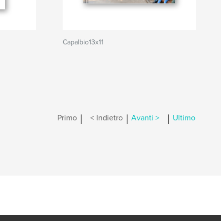
Capalbio13x11
|
|
|
Primo
< Indietro
Avanti >
Ultimo