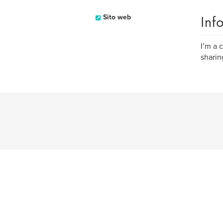
Inf
Sito web
I’m a 
sharin