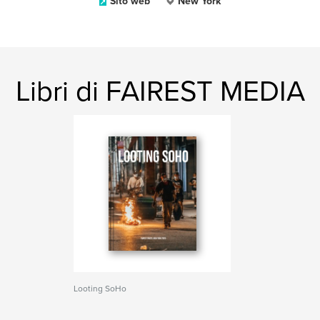
Sito web
New York
Libri di FAIREST MEDIA
Looting SoHo