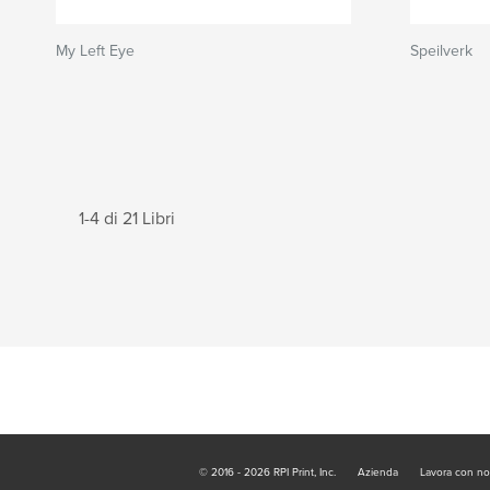
My Left Eye
Speilverk
1-4 di 21 Libri
© 2016 - 2026 RPI Print, Inc.
Azienda
Lavora con no