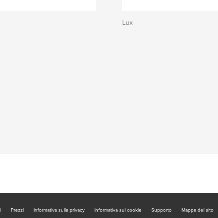
Lux
i
Prezzi
Informativa sulla privacy
Informativa sui cookie
Supporto
Mappa del sito