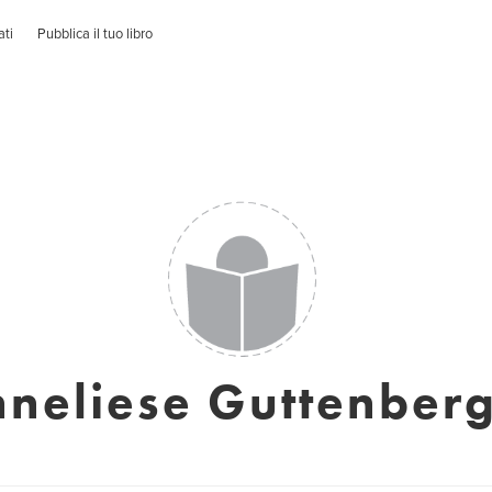
ati
Pubblica il tuo libro
neliese Guttenber