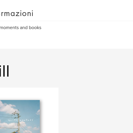
ormazioni
 moments and books
ll