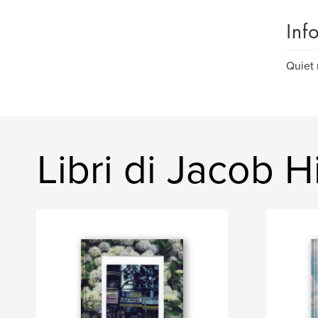
Inf
Quiet
Libri di Jacob Hi