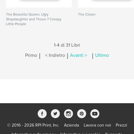
The Beautiful Queen, Ugly
The Clown
Stepdaughter and Those 7 Creepy
Little People
1-4 di 31 Libri
|
|
|
Primo
< Indietro
Avanti >
Ultimo
© 2016 - 2026 RPI Print, Inc.
Azienda
Lavora con noi
Prezzi