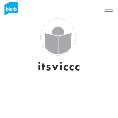
Registrati
itsviccc