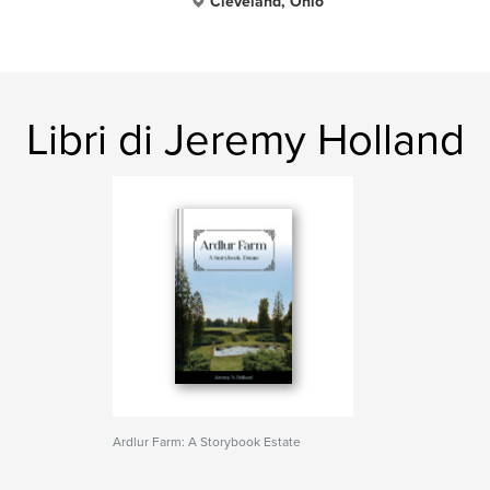
Cleveland, Ohio
Libri di Jeremy Holland
Ardlur Farm: A Storybook Estate