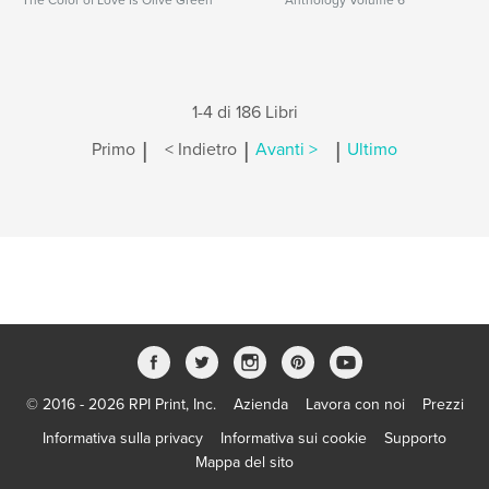
The Color of Love Is Olive Green
Anthology Volume 6
1-4 di 186 Libri
|
|
|
Primo
< Indietro
Avanti >
Ultimo
© 2016 - 2026 RPI Print, Inc.
Azienda
Lavora con noi
Prezzi
Informativa sulla privacy
Informativa sui cookie
Supporto
Mappa del sito