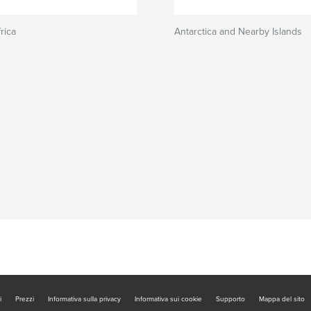
rica
Antarctica and Nearby Islands
i
Prezzi
Informativa sulla privacy
Informativa sui cookie
Supporto
Mappa del sito