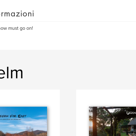
ormazioni
how must go on!
jelm