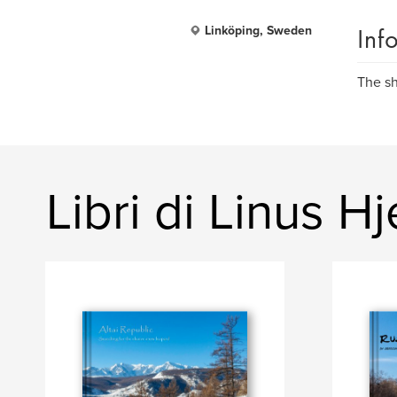
Inf
Linköping, Sweden
The s
Libri di Linus H