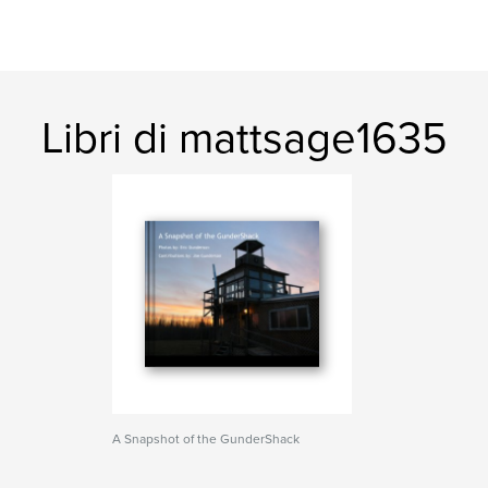
Libri di mattsage1635
A Snapshot of the GunderShack