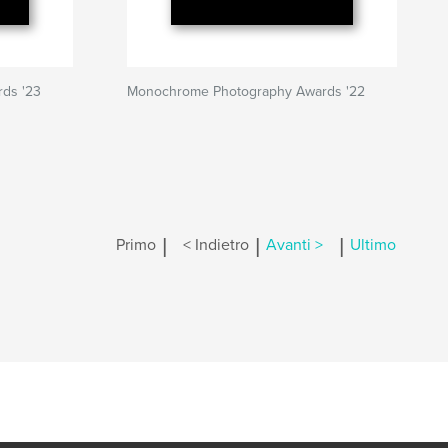
ds '23
Monochrome Photography Awards '22
|
|
|
Primo
< Indietro
Avanti >
Ultimo