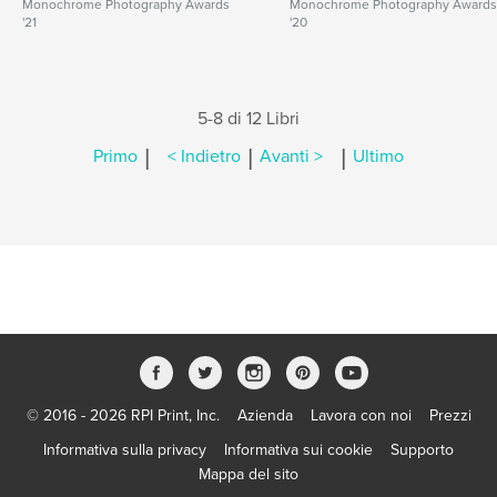
Monochrome Photography Awards
Monochrome Photography Award
'21
'20
5-8 di 12 Libri
|
|
|
Primo
< Indietro
Avanti >
Ultimo
© 2016 - 2026 RPI Print, Inc.
Azienda
Lavora con noi
Prezzi
Informativa sulla privacy
Informativa sui cookie
Supporto
Mappa del sito