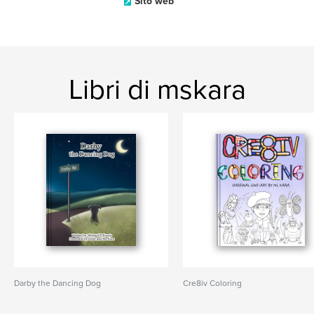
Sito web
Libri di mskara
Darby the Dancing Dog
Cre8iv Coloring