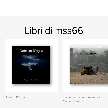
Libri di mss66
Debaixo D'água
Instantâneos Fotografias por
Marcelo Simões