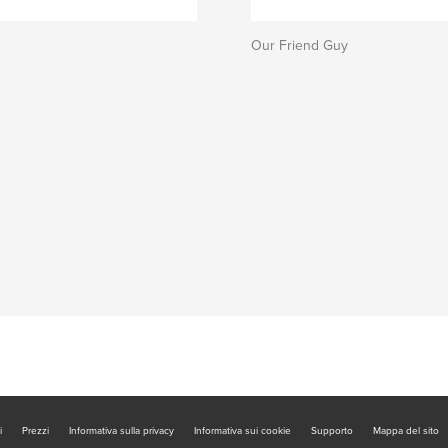
Our Friend Guy
i
Prezzi
Informativa sulla privacy
Informativa sui cookie
Supporto
Mappa del sito