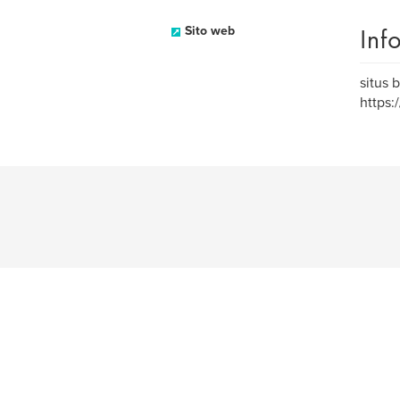
Inf
Sito web
situs 
https: