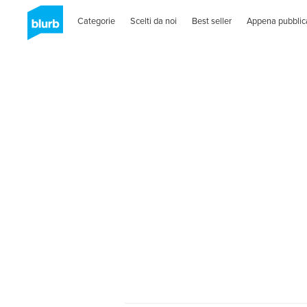
Categorie
Scelti da noi
Best seller
Appena pubblic