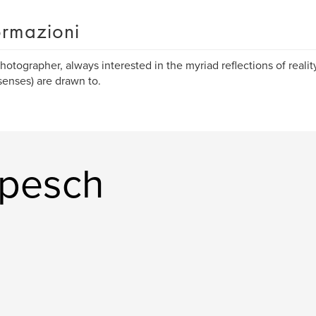
ormazioni
hotographer, always interested in the myriad reflections of reali
senses) are drawn to.
apesch