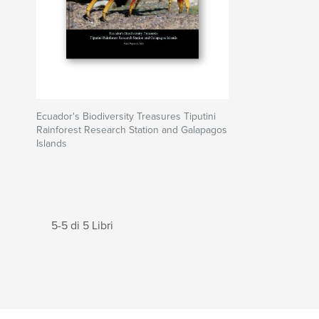
Ecuador's Biodiversity Treasures Tiputini
Rainforest Research Station and Galapagos
Islands
5-5 di 5 Libri