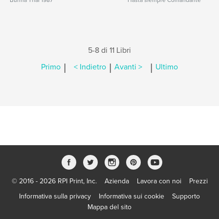
Burma Thai 1987
Hasta siempre Comandante
5-8 di 11 Libri
|
|
|
Primo
< Indietro
Avanti >
Ultimo
© 2016 - 2026 RPI Print, Inc.
Azienda
Lavora con noi
Prezzi
Informativa sulla privacy
Informativa sui cookie
Supporto
Mappa del sito